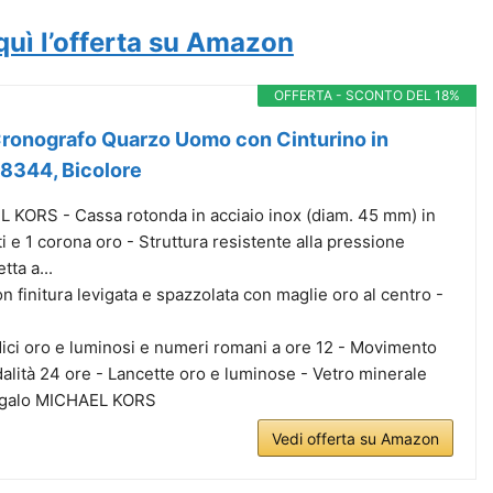
quì l’offerta su Amazon
OFFERTA - SCONTO DEL 18%
Cronografo Quarzo Uomo con Cinturino in
K8344, Bicolore
KORS - Cassa rotonda in acciaio inox (diam. 45 mm) in
nti e 1 corona oro - Struttura resistente alla pressione
tta a...
on finitura levigata e spazzolata con maglie oro al centro -
ici oro e luminosi e numeri romani a ore 12 - Movimento
lità 24 ore - Lancette oro e luminose - Vetro minerale
regalo MICHAEL KORS
Vedi offerta su Amazon