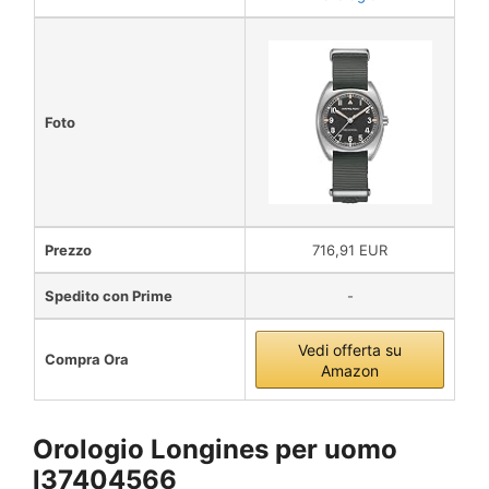
Foto
Prezzo
716,91 EUR
Spedito con Prime
-
Vedi offerta su
Compra Ora
Amazon
Orologio Longines per uomo
l37404566