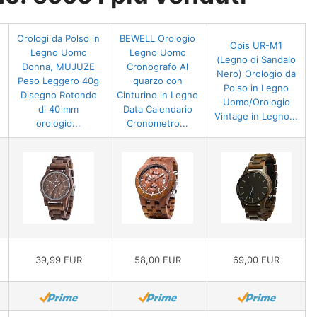
Orologi da Polso in
BEWELL Orologio
Opis UR-M1
Legno Uomo
Legno Uomo
(Legno di Sandalo
Donna, MUJUZE
Cronografo Al
Nero) Orologio da
Peso Leggero 40g
quarzo con
Polso in Legno
Disegno Rotondo
Cinturino in Legno
Uomo/Orologio
di 40 mm
Data Calendario
Vintage in Legno...
orologio...
Cronometro...
39,99 EUR
58,00 EUR
69,00 EUR