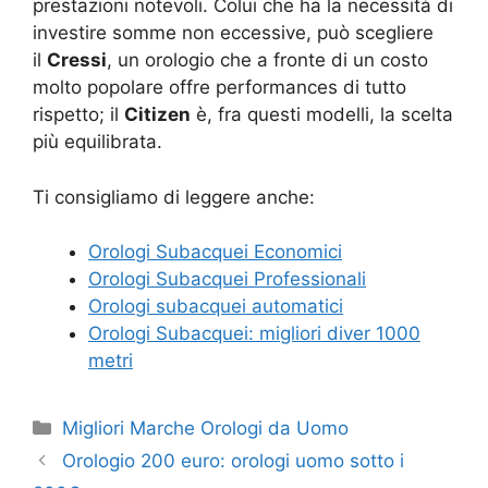
prestazioni notevoli. Colui che ha la necessità di
investire somme non eccessive, può scegliere
il
Cressi
, un orologio che a fronte di un costo
molto popolare offre performances di tutto
rispetto; il
Citizen
è, fra questi modelli, la scelta
più equilibrata.
Ti consigliamo di leggere anche:
Orologi Subacquei Economici
Orologi Subacquei Professionali
Orologi subacquei automatici
Orologi Subacquei: migliori diver 1000
metri
Categorie
Migliori Marche Orologi da Uomo
Orologio 200 euro: orologi uomo sotto i