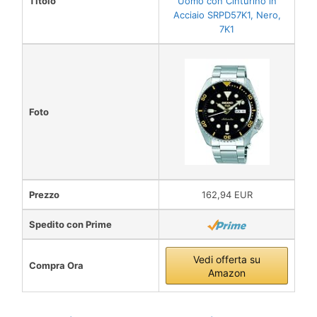
Titolo
Uomo con Cinturino in
Acciaio SRPD57K1, Nero,
7K1
Foto
Prezzo
162,94 EUR
Spedito con Prime
Vedi offerta su
Compra Ora
Amazon