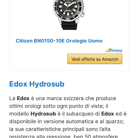
Citizen BN0150-10E Orologio Uomo
Vedi offerta su Amazon
Edox Hydrosub
La
Edox
è una marca svizzera che produce
ottimi orologi sotto ogni punto di vista; il
modello
Hydrosub
è il subacqueo di
Edox
ed è
disponibile in versione automatica e al quarzo;
la sue caratteristiche principali sono l’alta
resistenza alla pressione, ben 50 atmosfere,