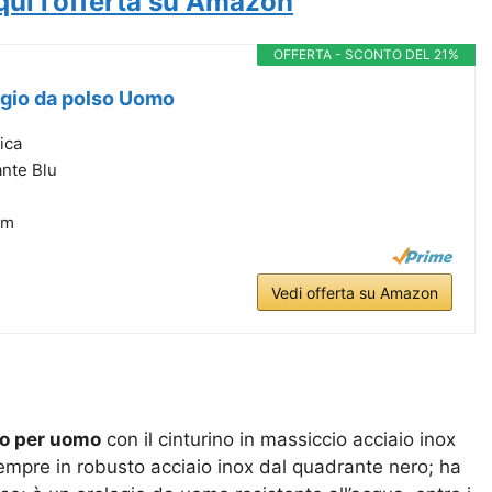
quì l’offerta su Amazon
OFFERTA - SCONTO DEL 21%
ogio da polso Uomo
ica
ante Blu
mm
Vedi offerta su Amazon
so per uomo
con il cinturino in massiccio acciaio inox
sempre in robusto acciaio inox dal quadrante nero; ha