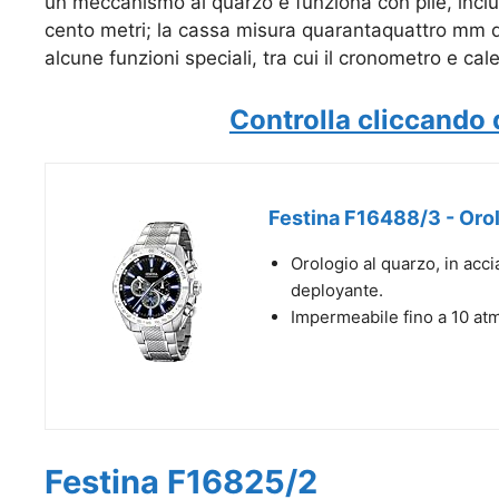
un meccanismo al quarzo e funziona con pile, inclus
cento metri; la cassa misura quarantaquattro mm d
alcune funzioni speciali, tra cui il cronometro e cal
Controlla cliccando 
Festina F16488/3 - Oro
Orologio al quarzo, in accia
deployante.
Impermeabile fino a 10 atm
Festina F16825/2