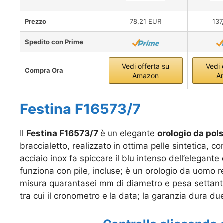
Prezzo
78,21 EUR
137
Spedito con Prime
Vedi offerta su
Vedi 
Compra Ora
Amazon
A
Festina F16573/7
Il
Festina F16573/7
è un elegante
orologio da pol
braccialetto, realizzato in ottima pelle sintetica, c
acciaio inox fa spiccare il blu intenso dell’elega
funziona con pile, incluse; è un orologio da uomo re
misura quarantasei mm di diametro e pesa settanta
tra cui il cronometro e la data; la garanzia dura du