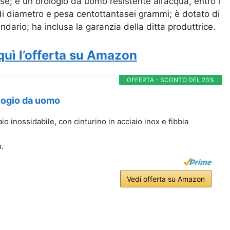
e; è un orologio da uomo resistente all’acqua, entro i
i diametro e pesa centottantasei grammi; è dotato di
endario; ha inclusa la garanzia della ditta produttrice.
quì l’offerta su Amazon
OFFERTA - SCONTO DEL 23%
logio da uomo
io inossidabile, con cinturino in acciaio inox e fibbia
.
Vedi offerta su Amazon