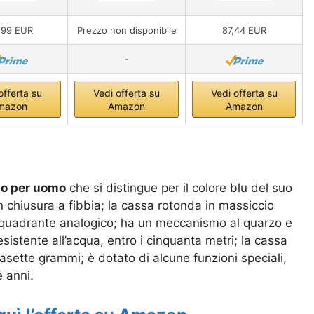
,99 EUR
Prezzo non disponibile
87,44 EUR
-
offerta su
Vedi offerta su
Vedi offerta su
mazon
Amazon
Amazon
so per uomo
che si distingue per il colore blu del suo
on chiusura a fibbia; la cassa rotonda in massiccio
nte quadrante analogico; ha un meccanismo al quarzo e
sistente all’acqua, entro i cinquanta metri; la cassa
sette grammi; è dotato di alcune funzioni speciali,
e anni.