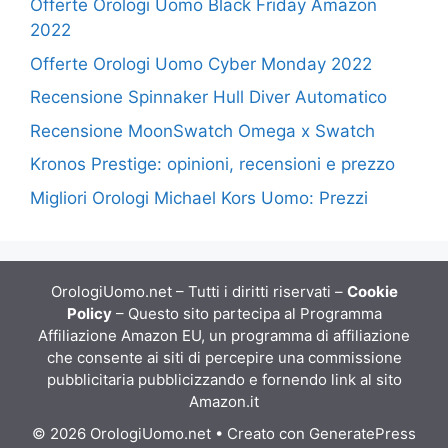
Offerte Orologi Uomo Black Friday Amazon
2022
Offerte Orologi Uomo Cyber Monday 2022
Recensione Spinnaker Hull Diver Automatico
Recensione MoonSwatch Omega x Swatch
Kronos Prestige: opinioni, recensioni e prezzo
Migliori Orologi Michael Kors Uomo: Prezzi
OrologiUomo.net – Tutti i diritti riservati –
Cookie
Policy
– Questo sito partecipa al Programma
Affiliazione Amazon EU, un programma di affiliazione
che consente ai siti di percepire una commissione
pubblicitaria pubblicizzando e fornendo link al sito
Amazon.it
© 2026 OrologiUomo.net
• Creato con
GeneratePress