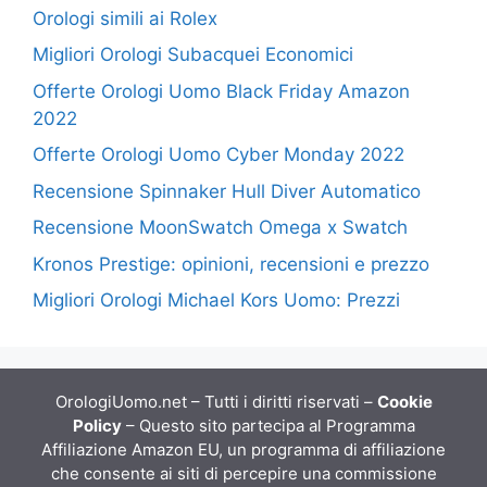
Orologi simili ai Rolex
Migliori Orologi Subacquei Economici
Offerte Orologi Uomo Black Friday Amazon
2022
Offerte Orologi Uomo Cyber Monday 2022
Recensione Spinnaker Hull Diver Automatico
Recensione MoonSwatch Omega x Swatch
Kronos Prestige: opinioni, recensioni e prezzo
Migliori Orologi Michael Kors Uomo: Prezzi
OrologiUomo.net – Tutti i diritti riservati –
Cookie
Policy
– Questo sito partecipa al Programma
Affiliazione Amazon EU, un programma di affiliazione
che consente ai siti di percepire una commissione