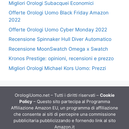
Migliori Orologi Subacquei Economici
Offerte Orologi Uomo Black Friday Amazon
2022
Offerte Orologi Uomo Cyber Monday 2022
Recensione Spinnaker Hull Diver Automatico
Recensione MoonSwatch Omega x Swatch
Kronos Prestige: opinioni, recensioni e prezzo
Migliori Orologi Michael Kors Uomo: Prezzi
OrologiUomo.net – Tutti i diritti riservati –
Cookie
Policy
– Questo sito partecipa al Programma
Affiliazione Amazon EU, un programma di affiliazione
che consente ai siti di percepire una commissione
pubblicitaria pubblicizzando e fornendo link al sito
Amazon.it