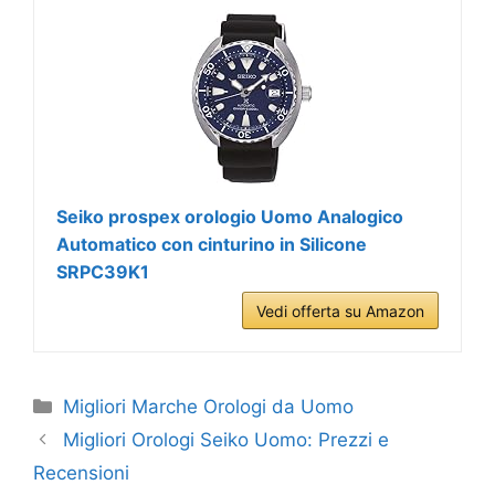
Seiko prospex orologio Uomo Analogico
Automatico con cinturino in Silicone
SRPC39K1
Vedi offerta su Amazon
Categorie
Migliori Marche Orologi da Uomo
Migliori Orologi Seiko Uomo: Prezzi e
Recensioni