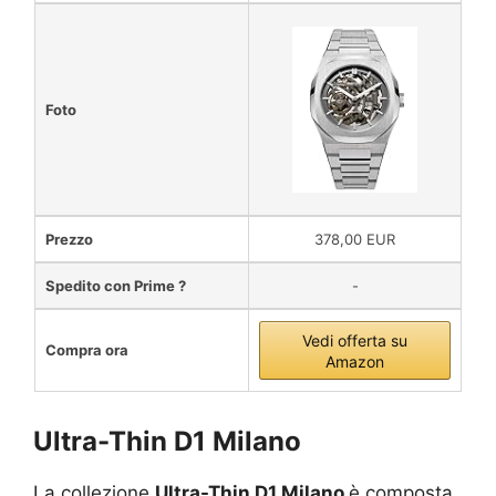
Foto
Prezzo
378,00 EUR
Spedito con Prime ?
-
Vedi offerta su
Compra ora
Amazon
Ultra-Thin D1 Milano
La collezione
Ultra-Thin D1 Milano
è composta