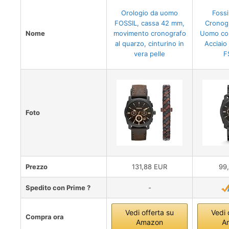
Orologio da uomo
Fossi
FOSSIL, cassa 42 mm,
Cronog
Nome
movimento cronografo
Uomo con
al quarzo, cinturino in
Acciaio
vera pelle
F
Foto
Prezzo
131,88 EUR
99
Spedito con Prime ?
-
Vedi offerta su
Vedi 
Compra ora
Amazon
A