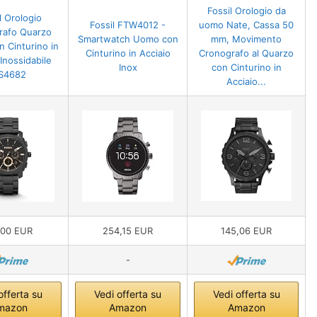
Fossil Orologio da
l Orologio
Fossil FTW4012 -
uomo Nate, Cassa 50
rafo Quarzo
Smartwatch Uomo con
mm, Movimento
 Cinturino in
Cinturino in Acciaio
Cronografo al Quarzo
 Inossidabile
Inox
con Cinturino in
S4682
Acciaio...
,00 EUR
254,15 EUR
145,06 EUR
-
offerta su
Vedi offerta su
Vedi offerta su
mazon
Amazon
Amazon