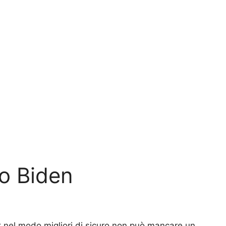
mo Biden
it nel modo migliori di sicuro non può mancare un