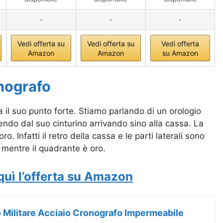
-
-
-
Vedi offerta su
Vedi offerta su
Vedi offerta
Amazon
Amazon
su Amazon
nografo
a il suo punto forte. Stiamo parlando di un orologio
tendo dal suo cinturino arrivando sino alla cassa. La
o. Infatti il retro della cassa e le parti laterali sono
 mentre il quadrante è oro.
quì l’offerta su Amazon
 Militare Acciaio Cronografo Impermeabile