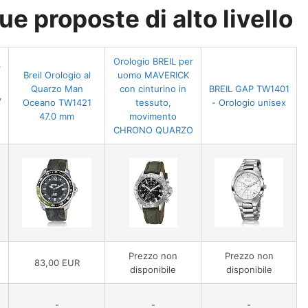
ue proposte di alto livello
Orologio BREIL per
r
Breil Orologio al
uomo MAVERICK
Quarzo Man
con cinturino in
BREIL GAP TW1401
,
Oceano TW1421
tessuto,
- Orologio unisex
47.0 mm
movimento
O
CHRONO QUARZO
Prezzo non
Prezzo non
83,00 EUR
disponibile
disponibile
-
-
-