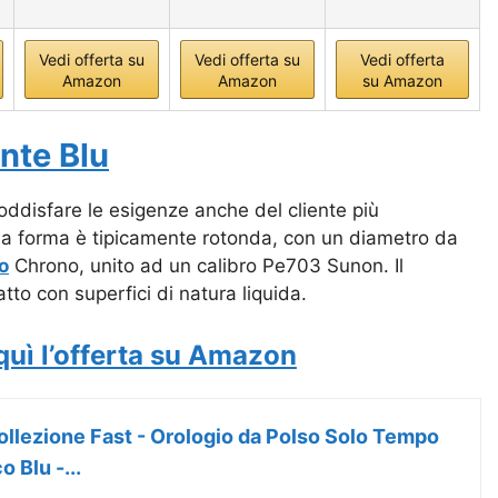
Vedi offerta su
Vedi offerta su
Vedi offerta
Amazon
Amazon
su Amazon
nte Blu
ddisfare le esigenze anche del cliente più
 sua forma è tipicamente rotonda, con un diametro da
o
Chrono, unito ad un calibro Pe703 Sunon. Il
to con superfici di natura liquida.
quì l’offerta su Amazon
ollezione Fast - Orologio da Polso Solo Tempo
 Blu -...