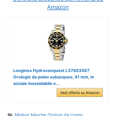
Amazon
Longines Hydroconquest L37403567
Orologio da polso subacqueo, 41 mm, in
acciaio inossidabile e...
Vedi offerta su Amazon
Categorie
Migliori Marche Orologi da Uomo