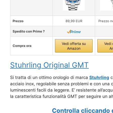
Prezzo
89,99 EUR
Prezzo no
Spedito con Prime ?
Vedi offerta su
Vedi 
Compra ora
Amazon
A
Stuhrling Original GMT
Si tratta di un ottimo orologio di marca
Stuhrling
c
acciaio inox, regolabile senza problemi e con una c
luminescenti facili da leggere. E’ resistente all’acq
la caratteristica funzionalità GMT per seguire un alt
Controlla cliccando 