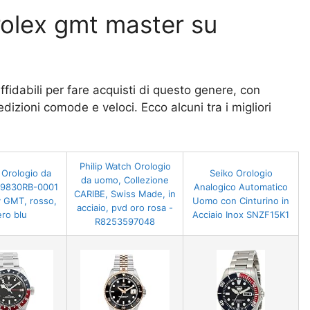
l rolex gmt master su
idabili per fare acquisti di questo genere, con
dizioni comode e veloci. Ecco alcuni tra i migliori
Philip Watch Orologio
 Orologio da
Seiko Orologio
da uomo, Collezione
9830RB-0001
Analogico Automatico
CARIBE, Swiss Made, in
y GMT, rosso,
Uomo con Cinturino in
acciaio, pvd oro rosa -
ro blu
Acciaio Inox SNZF15K1
R8253597048