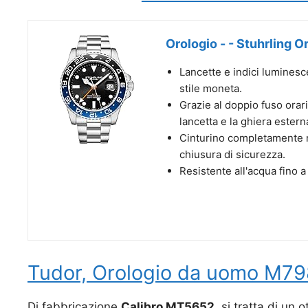
Orologio - - Stuhrling 
Lancette e indici luminescen
stile moneta.
Grazie al doppio fuso orar
lancetta e la ghiera estern
Cinturino completamente reg
chiusura di sicurezza.
Resistente all'acqua fino a
Tudor, Orologio da uomo M7
Di fabbricazione
Calibro MT5652
, si tratta di un 